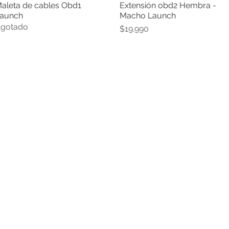
aleta de cables Obd1
Extensión obd2 Hembra -
Vista rápida
Vista rápida
aunch
Macho Launch
gotado
Precio
$19.990