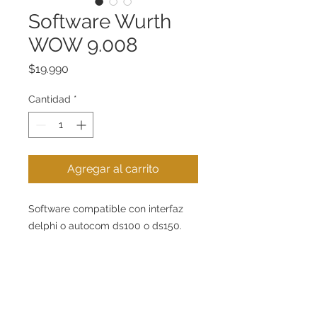
Software Wurth
WOW 9.008
Precio
$19.990
Cantidad
*
Agregar al carrito
Software compatible con interfaz
delphi o autocom ds100 o ds150.
- Software en español
- DVD .
- Instalación vía remota incluida.